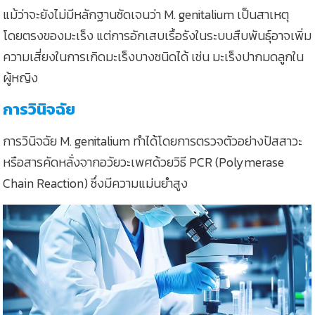
แม้ว่าจะยังไม่มีหลักฐานชัดเจนว่า M. genitalium เป็นสาเหตุ
โดยตรงของมะเร็ง แต่การอักเสบเรื้อรังในระบบสืบพันธุ์อาจเพิ่ม
ความเสี่ยงในการเกิดมะเร็งบางชนิดได้ เช่น มะเร็งปากมดลูกใน
ผู้หญิง
การวินิจฉัย
การวินิจฉัย M. genitalium ทำได้โดยการตรวจตัวอย่างปัสสาวะ
หรือสารคัดหลั่งจากอวัยวะเพศด้วยวิธี PCR (Polymerase
Chain Reaction) ซึ่งมีความแม่นยำสูง