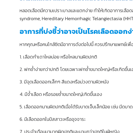
หลอดเลือดมีความเปราะบางและแตกง่าย ทำให้เกิดอาการเลือดออ
syndrome, Hereditary Hemorrhagic Telangiectasia (HHT
อาการที่บ่งชี้ว่าอาจเป็นโรคเลือดออกง
หากคุณหรือคนใกล้ชิดมีอาการดังต่อไปนี้ ควรปรึกษาแพทย์เพื่
1. เลือดกำเดาไหลบ่อย หรือไหลนานผิดปกติ
2. ฟกช้ำง่ายกว่าปกติ โดยเฉพาะฟกช้ำขนาดใหญ่หรือเกิดขึ้นเ
3. มีจุดเลือดออกเล็กๆ สีแดงหรือม่วงตามผิวหนัง
4. มีจ้ำเลือด หรือรอยช้ำขนาดใหญ่เกิดขึ้นเอง
5. เลือดออกนานผิดปกติเมื่อได้รับบาดเจ็บเล็กน้อย เช่น มีดบา
6. มีเลือดออกในปัสสาวะหรืออุจจาระ
7. ประจำเดือนมามากผิดปกติและนานกว่าปกติในผู้หญิง