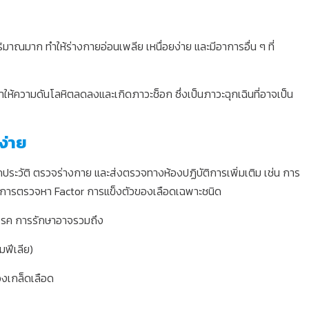
ิมาณมาก ทำให้ร่างกายอ่อนเพลีย เหนื่อยง่าย และมีอาการอื่น ๆ ที่
้ความดันโลหิตลดลงและเกิดภาวะช็อก ซึ่งเป็นภาวะฉุกเฉินที่อาจเป็น
ง่าย
กประวัติ ตรวจร่างกาย และส่งตรวจทางห้องปฏิบัติการเพิ่มเติม เช่น การ
การตรวจหา Factor การแข็งตัวของเลือดเฉพาะชนิด
งโรค การรักษาอาจรวมถึง
มฟีเลีย)
องเกล็ดเลือด