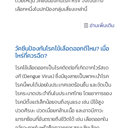
ด้วยเหตุนี้ วัคซีนป้องกันโรค RSV จึงเป็นทาง
เลือกหนึ่งในปกป้องกลุ่มเสี่ยงเหล่านี้
อ่านเพิ่มเติม
วัคซีนป้องกันโรคไข้เลือดออกดีไหม? เมื่อ
ไหร่ที่ควรฉีด?
โรคไข้เลือดออกเป็นโรคติดต่อที่เกิดจากไวรัสเด
งกี (Dengue Virus) ซึ่งมียุงลายเป็นพาหะนำโรค
โรคนี้พบได้บ่อยในประเทศเขตร้อนชื้น และจัดเป็น
โรคระบาดประจำถิ่นในประเทศไทย โดยอาการของ
โรคมีตั้งแต่เล็กน้อยจนถึงรุนแรง เช่น มีไข้สูง
ปวดศีรษะ ปวดเมื่อยกล้ามเนื้อ และอาจมีภาวะ
แทรกซ้อนที่อันตรายถึงชีวิตได้ เช่น เลือดออกใน
อวัยวะภายในหรือช็อกจากการสูญเสียเลือด